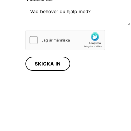
Batterilagring
Elcentral
Smart belysnig
Renovering/Nyinstallation
Solceller
Övrigt
SKICKA IN